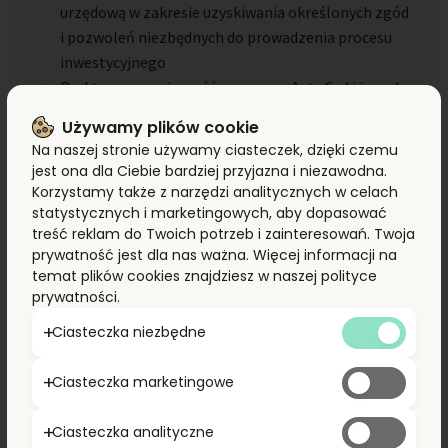
urzędową w zakresie uzyskiwania określonych zgód
i pozwoleń niezbędnych do prowadzenia procesu
inwestycyjnego
Praktyczna znajomość programu AutoCad i innych
programów branżowych, projektowo –
Używamy plików cookie
kosztorysowych
Na naszej stronie używamy ciasteczek, dzięki czemu
Czynne prawo jazdy kat. B i gotowość do pracy
jest ona dla Ciebie bardziej przyjazna i niezawodna.
mobilnej
Korzystamy także z narzędzi analitycznych w celach
Wysokie zdolności analityczne, umiejętność
statystycznych i marketingowych, aby dopasować
treść reklam do Twoich potrzeb i zainteresowań. Twoja
nieszablonowego myślenia i znajdowania
prywatność jest dla nas ważna. Więcej informacji na
odpowiednich rozwiązań
temat plików cookies znajdziesz w naszej polityce
Znajomość MS Office; Autocad
prywatności.
Ciasteczka niezbędne
To oferujemy:
Ciasteczka marketingowe
Pracę hybrydową
Atrakcyjne wynagrodzenie oraz premie roczne
Ciasteczka analityczne
Możliwość rozwoju zawodowego dzięki licznym