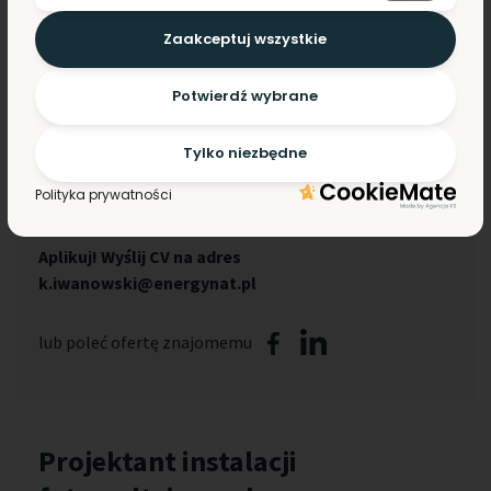
szkoleniom
Benefity pozapłacowe, w tym opieka medyczna
Zaakceptuj wszystkie
oraz dofinansowanie do zajęć sportowych
Wyjazdy szkoleniowe i integracyjne
Potwierdź wybrane
Płaską strukturę organizacyjną – bezpośredni
kontakt z zarządem
Tylko niezbędne
Możliwość realizacji własnych pomysłów i realny
Polityka prywatności
wpływ na strategię firmy
Aplikuj! Wyślij CV na adres
k.iwanowski@energynat.pl
lub poleć ofertę znajomemu
Projektant instalacji