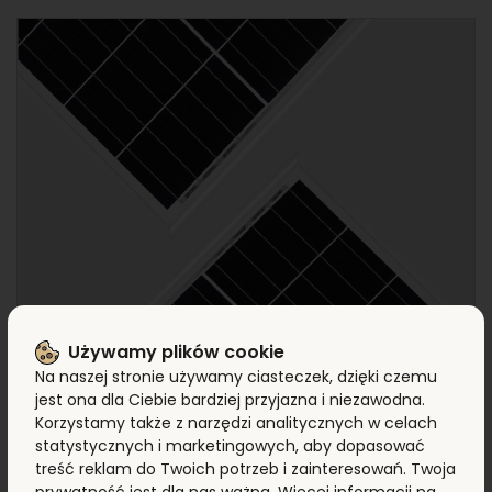
Używamy plików cookie
17 MARCA 2022
Na naszej stronie używamy ciasteczek, dzięki czemu
Panele bifacjalne typu
jest ona dla Ciebie bardziej przyjazna i niezawodna.
Double Glass vs Transparent
Korzystamy także z narzędzi analitycznych w celach
statystycznych i marketingowych, aby dopasować
Backsheet. Gdzie tkwią
treść reklam do Twoich potrzeb i zainteresowań. Twoja