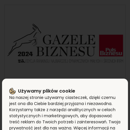
Używamy plików cookie
13 STYCZNIA 2025
Na naszej stronie używamy ciasteczek, dzięki czemu
Grupa Energynat otrzymuje
jest ona dla Ciebie bardziej przyjazna i niezawodna.
Korzystamy także z narzędzi analitycznych w celach
czwartą Gazelę Biznesu z
statystycznych i marketingowych, aby dopasować
rzędu
treść reklam do Twoich potrzeb i zainteresowań. Twoja
prywatność jest dla nas ważna. Więcej informacji na